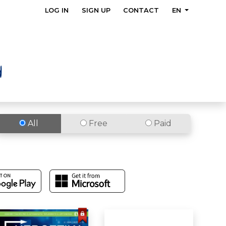
LOG IN
SIGN UP
CONTACT
EN
All
Free
Paid