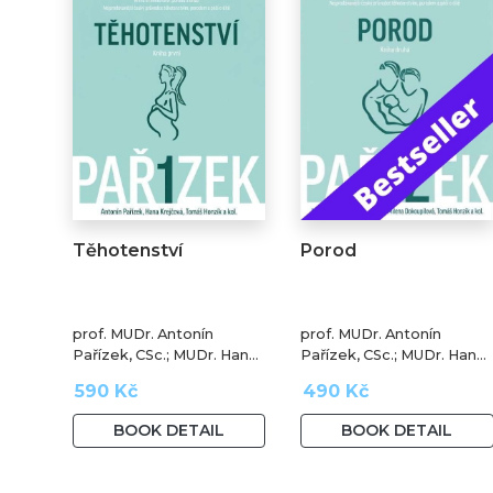
Těhotenství
Porod
prof. MUDr. Antonín
prof. MUDr. Antonín
Pařízek, CSc.; MUDr. Hana
Pařízek, CSc.; MUDr. Hana
Krejčová, Ph.D.; prof.
Krejčová, Ph.D.; MUDr.
590 Kč
490 Kč
MUDr. Tomáš Honzík,
Milena Dokoupilová; prof.
Ph.D. a kol.
MUDr. Tomáš Honzík,
BOOK DETAIL
BOOK DETAIL
Ph.D. a kol.