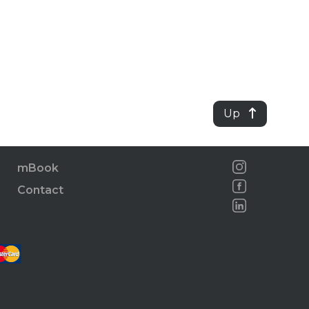
Up
mBook
Contact