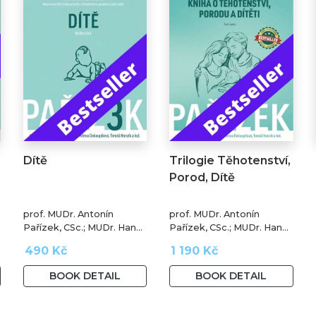
Dítě
Trilogie Těhotenství,
Porod, Dítě
prof. MUDr. Antonín
prof. MUDr. Antonín
Pařízek, CSc.; MUDr. Hana
Pařízek, CSc.; MUDr. Hana
Krejčová, Ph.D.; MUDr.
Krejčová, Ph.D.; MUDr.
490 Kč
1 190 Kč
Milena Dokoupilová; prof.
Milena Dokoupilová; prof.
MUDr. Tomáš Honzík,
MUDr. Tomáš Honzík,
BOOK DETAIL
BOOK DETAIL
Ph.D. a kol.
Ph.D. a kol.