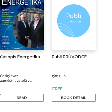
Časopis Energetika
Publi PRŮVODCE
Český svaz
tým Publi
zaměstnavatelů v
energetice
FREE
READ
BOOK DETAIL