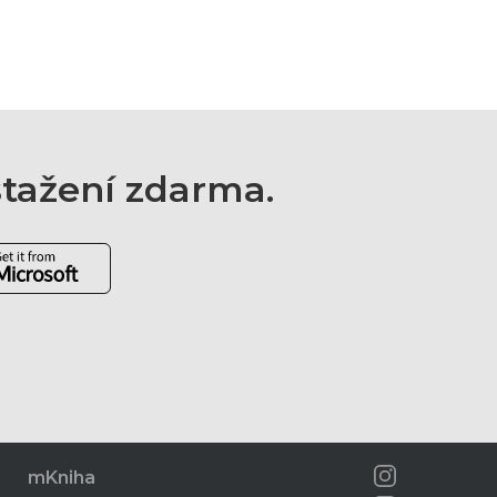
 stažení zdarma.
mKniha