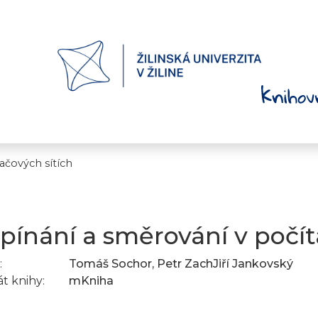
ačových sítích
pínání a směrování v počít
:
Tomáš Sochor, Petr ZachJiří Jankovský
t knihy:
mKniha