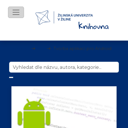
mKnihy
IT
Tvorba aplikací pro Android