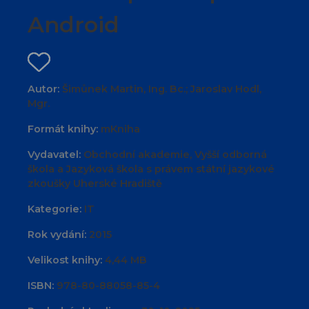
Android
Autor:
Šimůnek Martin, Ing. Bc.; Jaroslav Hodl,
Mgr.
Formát knihy:
mKniha
Vydavatel:
Obchodní akademie, Vyšší odborná
škola a Jazyková škola s právem státní jazykové
zkoušky Uherské Hradiště
Kategorie:
IT
Rok vydání:
2015
Velikost knihy:
4,44 MB
ISBN:
978-80-88058-85-4